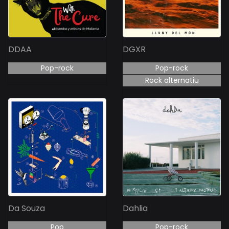
DDAA
DGXR
Pop-rock
Pop-rock
Rock alternatiu
Da Souza
Dahlia
Pop
Pop-rock