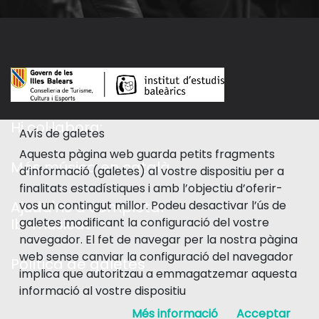
Hi col·labora:
Avís de galetes
Aquesta pàgina web guarda petits fragments
Més música en català
d’informació (galetes) al vostre dispositiu per a
finalitats estadístiques i amb l’objectiu d’oferir-
vos un contingut millor. Podeu desactivar l’ús de
Ajuda'ns a completar
galetes modificant la configuració del vostre
Ib-musicat
navegador. El fet de navegar per la nostra pàgina
web sense canviar la configuració del navegador
Política de galetes
implica que autoritzau a emmagatzemar aquesta
informació al vostre dispositiu
Més informació
Acceptar