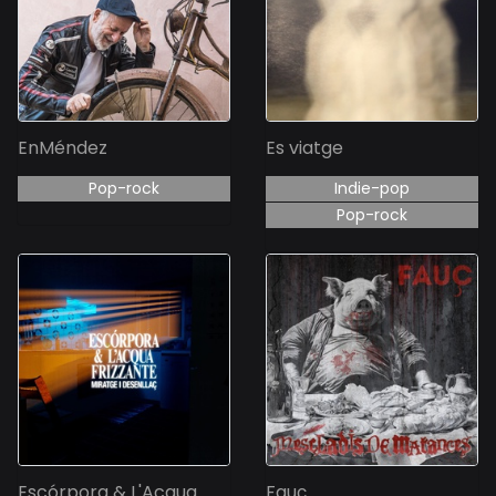
EnMéndez
Es viatge
Pop-rock
Indie-pop
Pop-rock
Escórpora & L'Acqua
Fauç