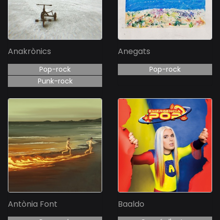
Anakrònics
Anegats
Pop-rock
Pop-rock
Punk-rock
Antònia Font
Baaldo