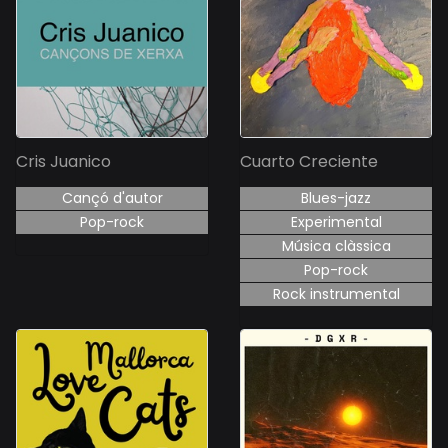
Cris Juanico
Cuarto Creciente
Cançó d'autor
Blues-jazz
Pop-rock
Experimental
Música clàssica
Pop-rock
Rock instrumental