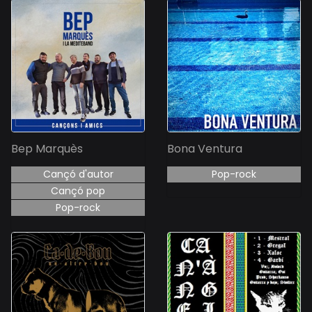
Bep Marquès
Bona Ventura
Cançó d'autor
Pop-rock
Cançó pop
Pop-rock