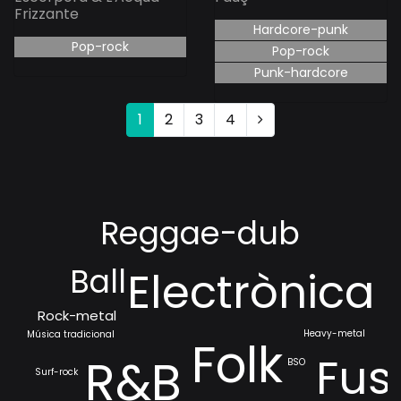
Frizzante
Hardcore-punk
Pop-rock
Pop-rock
Punk-hardcore
1
2
3
4
Reggae-dub
Ball
Electrònica
Rock-metal
Heavy-metal
Música tradicional
Folk
Fus
R&B
BSO
Surf-rock