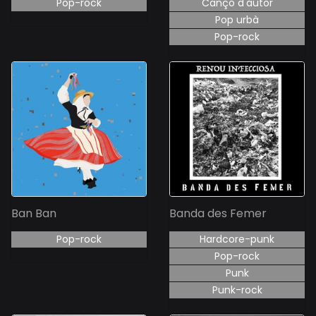
Pop-rock
Cançó d'autor
Pop urbà
Pop-rock
Ban Ban
Banda des Femer
Pop-rock
Hardcore-punk
Pop-rock
Punk
Punk-rock