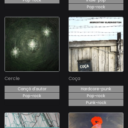
Pop-rock
Indie-pop
Pop-rock
Cercle
Coça
Cançó d'autor
Hardcore-punk
Pop-rock
Pop-rock
Punk-rock