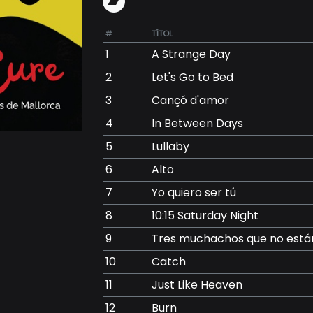
#
TÍTOL
1
A Strange Day
2
Let's Go to Bed
3
Cançó d'amor
4
In Between Days
5
Lullaby
6
Alto
7
Yo quiero ser tú
8
10:15 Saturday Night
9
Tres muchachos que no está
10
Catch
11
Just Like Heaven
12
Burn