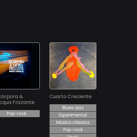
córpora &
Cuarto Creciente
Acqua Frizzante
Blues-jazz
Pop-rock
Experimental
Música clàssica
Pop-rock