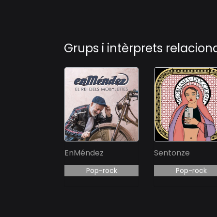
Grups i intèrprets relacion
EnMéndez
Sentonze
Pop-rock
Pop-rock