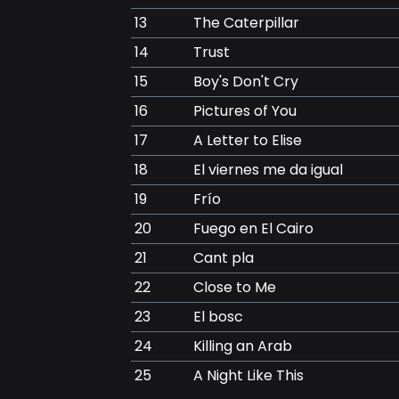
13
The Caterpillar
14
Trust
15
Boy's Don't Cry
16
Pictures of You
17
A Letter to Elise
18
El viernes me da igual
19
Frío
20
Fuego en El Cairo
21
Cant pla
22
Close to Me
23
El bosc
24
Killing an Arab
25
A Night Like This