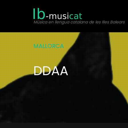
Música en llengua catalana de les Illes Balears
MALLORCA
DDAA