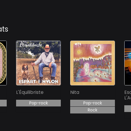
ats
L'Équilibriste
Nita
Es
L'
Pop-rock
Pop-rock
Rock