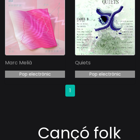
Marc Melià
Quiets
Pop electrònic
Pop electrònic
1
Cançó folk