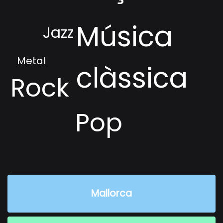
Música
Jazz
In
Metal
clàssica
p
Rock
Pop
electrònic
Mallorca