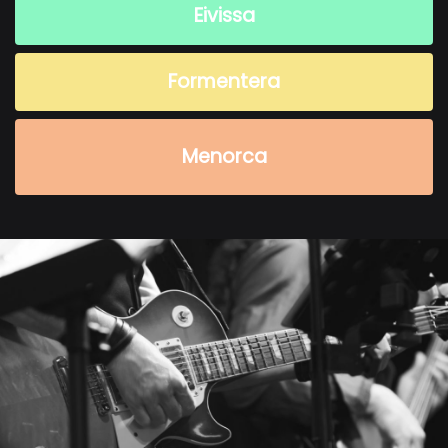
Eivissa
Formentera
Menorca