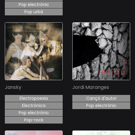
Pop electrònic
Pop urbà
Jansky
Jordi Maranges
Electropoesia
Cançó d'autor
Electrònica
Pop electrònic
Pop electrònic
Pop-rock