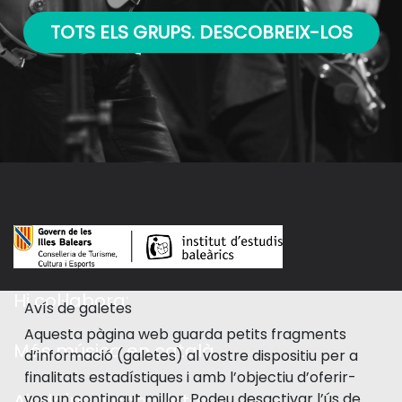
TOTS ELS GRUPS. DESCOBREIX-LOS
Hi col·labora:
Avís de galetes
Aquesta pàgina web guarda petits fragments
Més música en català
d’informació (galetes) al vostre dispositiu per a
finalitats estadístiques i amb l’objectiu d’oferir-
vos un contingut millor. Podeu desactivar l’ús de
Ajuda'ns a completar