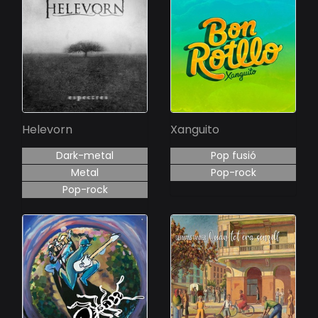
Helevorn
Xanguito
Dark-metal
Pop fusió
Metal
Pop-rock
Pop-rock