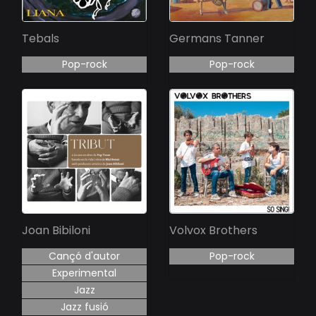
Tebals
Germans Tanner
Pop-rock
Pop-rock
Joan Bibiloni
Volvox Brothers
Cançó d'autor
Pop-rock
Experimental
Jazz
Jazz fusió