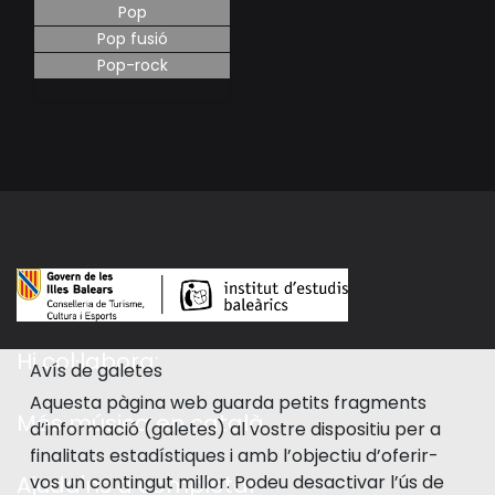
Pop
Pop fusió
Pop-rock
Hi col·labora:
Avís de galetes
Aquesta pàgina web guarda petits fragments
Més música en català
d’informació (galetes) al vostre dispositiu per a
finalitats estadístiques i amb l’objectiu d’oferir-
vos un contingut millor. Podeu desactivar l’ús de
Ajuda'ns a completar