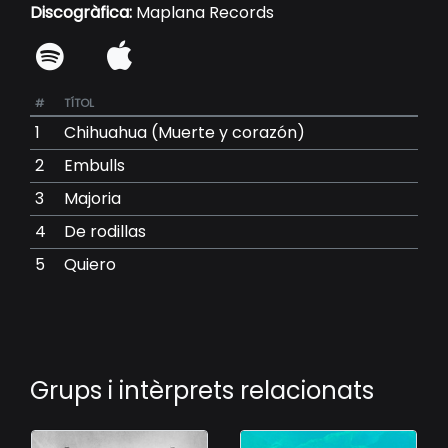
Discogràfica:
Maplana Records
#
TÍTOL
1
Chihuahua (Muerte y corazón)
2
Embulls
3
Majoria
4
De rodillas
5
Quiero
Grups i intèrprets relacionats