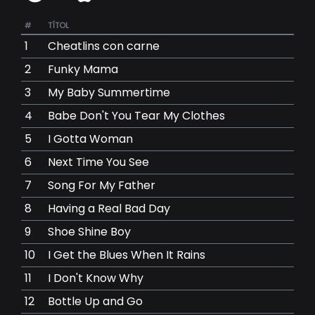
#
TÍTOL
1
Cheatlins con carne
2
Funky Mama
3
My Baby Summertime
4
Babe Don't You Tear My Clothes
5
I Gotta Woman
6
Next Time You See
7
Song For My Father
8
Having a Real Bad Day
9
Shoe Shine Boy
10
I Get the Blues When It Rains
11
I Don't Know Why
12
Bottle Up and Go