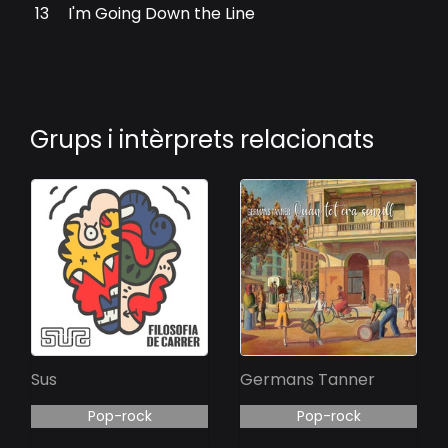
13
I'm Going Down the Line
Grups i intèrprets relacionats
Sus
Germans Tanner
Pop-rock
Pop-rock