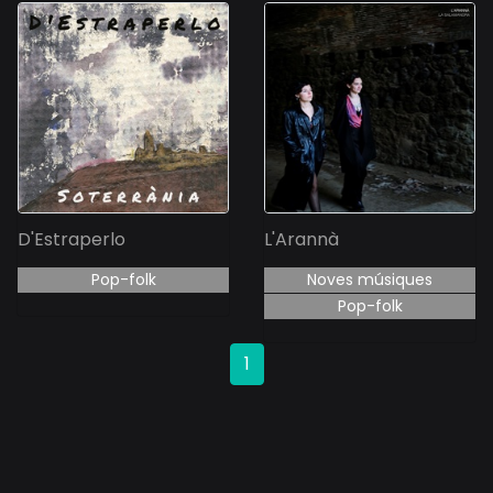
D'Estraperlo
L'Arannà
Pop-folk
Noves músiques
Pop-folk
1