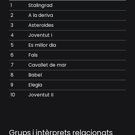
1
Stalingrad
2
A la deriva
3
Asteroides
4
Joventut I
5
Es millor dia
6
Fals
7
Cavallet de mar
8
Babel
9
Elegia
10
Joventut II
Grups i intèrprets relacionats