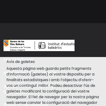
Hi col·labora:
Avís de galetes
Aquesta pàgina web guarda petits fragments
Més música en català
d’informació (galetes) al vostre dispositiu per a
finalitats estadístiques i amb l’objectiu d’oferir-
vos un contingut millor. Podeu desactivar l’ús de
Ajuda'ns a completar
galetes modificant la configuració del vostre
Ib-musicat
navegador. El fet de navegar per la nostra pàgina
web sense canviar la configuració del navegador
Política de galetes