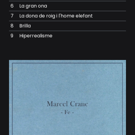
6
La gran ona
7
La dona de roig i l'home elefant
8
Brilla
9
Hiperrealisme