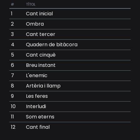
#
TÍTOL
1
Cant inicial
2
Ombra
3
Cant tercer
4
Quadern de bitàcora
5
Cant cinquè
6
Breu instant
7
L'enemic
8
Artèria i llamp
9
Les feres
10
Interludi
11
Som eterns
12
Cant final