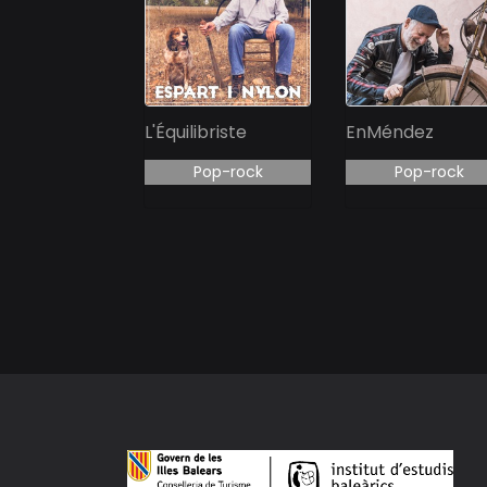
L'Équilibriste
EnMéndez
Pop-rock
Pop-rock