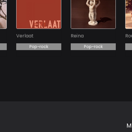
Verlaat
Reïna
Ro
Pop-rock
Pop-rock
M