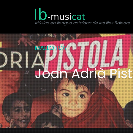
Música en llengua catalana de les Illes Balears
MALLORCA
Joan Adrià Pis