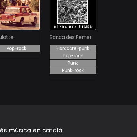
ulotte
Banda des Femer
Pop-rock
Hardcore-punk
Pop-rock
Punk
Punk-rock
és música en català