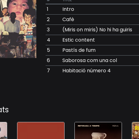
#
TÍTOL
1
Intro
2
Cafè
3
(Miris on miris) No hi ha guiris
4
Estic content
5
Pastís de fum
6
Saborosa com una col
7
Habitació número 4
ats