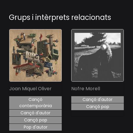
Grups i intèrprets relacionats
Joan Miquel Oliver
Nofre Morell
Cançó
Cançó d'autor
contemporània
Cançó pop
Cançó d'autor
Cançó pop
Pop d'autor