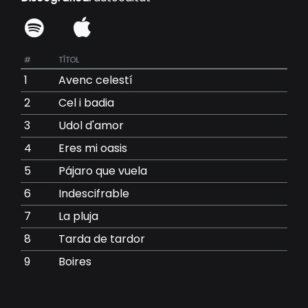
#
TÍTOL
1
Avenc celestí
2
Cel i badia
3
Udol d'amor
4
Eres mi oasis
5
Pájaro que vuela
6
Indescifrable
7
La pluja
8
Tarda de tardor
9
Boires