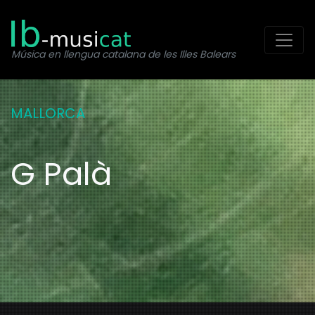
Toggl
Música en llengua catalana de les Illes Balears
MALLORCA
G Palà