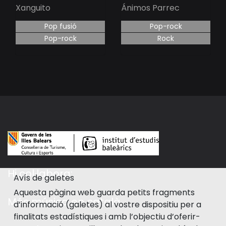
Xanguito
Ánimos Parrec
Pop fusió
Pop-rock
Pop-rock
Rock
Hi col·labora:
Avís de galetes
Aquesta pàgina web guarda petits fragments
Més música en català
d’informació (galetes) al vostre dispositiu per a
finalitats estadístiques i amb l’objectiu d’oferir-