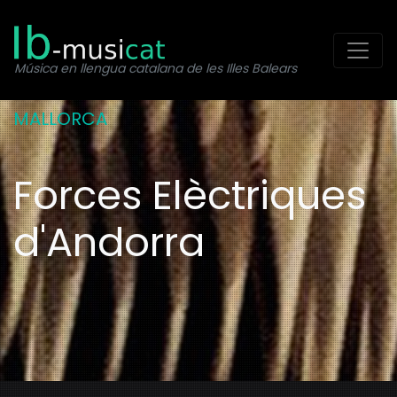
Toggl
Música en llengua catalana de les Illes Balears
MALLORCA
Forces Elèctriques
d'Andorra