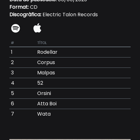
Format:
CD
Discogràfica:
Electric Talon Records
#
TÍTOL
1
Rodellar
2
Corpus
3
Malpas
4
52
5
Orsini
6
Atta Boi
7
Wata