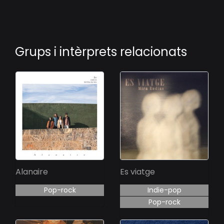
Grups i intèrprets relacionats
Alanaire
Es viatge
Pop-rock
Indie-pop
Pop-rock