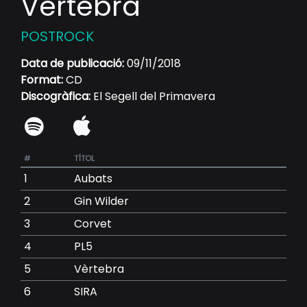
Vèrtebra
POSTROCK
Data de publicació:
09/11/2018
Format:
CD
Discogràfica:
El Segell del Primavera
#
TÍTOL
1
Aubats
2
Gin Wilder
3
Corvet
4
PL5
5
Vèrtebra
6
SIRA