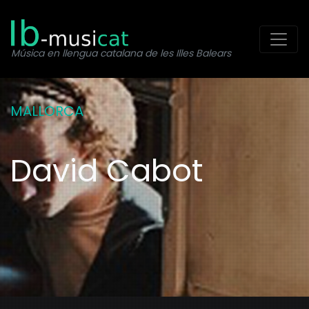
Toggl
Música en llengua catalana de les Illes Balears
MALLORCA
David Cabot