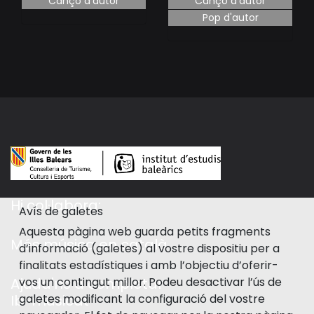
Cançó d'autor
Cançó d'autor
Pop d'autor
Hi col·labora:
Avís de galetes
Aquesta pàgina web guarda petits fragments
Més música en català
d’informació (galetes) al vostre dispositiu per a
finalitats estadístiques i amb l’objectiu d’oferir-
vos un contingut millor. Podeu desactivar l’ús de
Ajuda'ns a completar
galetes modificant la configuració del vostre
Ib-musicat