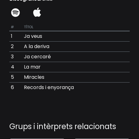
#
TÍTOL
1
Ja veus
2
A la deriva
3
Ja cercaré
4
La mar
5
Miracles
6
Records i enyorança
Grups i intèrprets relacionats