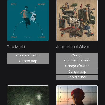
Titu Martí
Joan Miquel Oliver
Cançó d'autor
Cançó
contemporània
Cançó pop
Cançó d'autor
Cançó pop
Pop d'autor