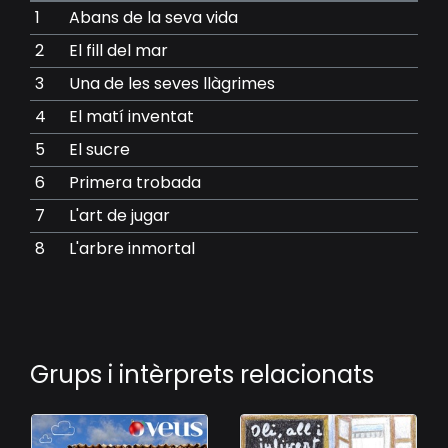
1
Abans de la seva vida
2
El fill del mar
3
Una de les seves llàgrimes
4
El matí inventat
5
El sucre
6
Primera trobada
7
L'art de jugar
8
L'arbre inmortal
Grups i intèrprets relacionats