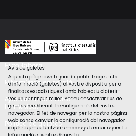
Hi col·labora:
Avís de galetes
Aquesta pàgina web guarda petits fragments
Més música en català
d’informació (galetes) al vostre dispositiu per a
finalitats estadístiques i amb l’objectiu d’oferir-
vos un contingut millor. Podeu desactivar l’ús de
Ajuda'ns a completar
galetes modificant la configuració del vostre
Ib-musicat
navegador. El fet de navegar per la nostra pàgina
web sense canviar la configuració del navegador
Política de galetes
implica que autoritzau a emmagatzemar aquesta
informació al vostre dispositiu