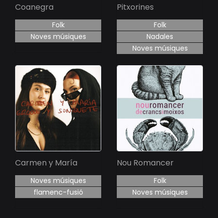
Coanegra
Pitxorines
Folk
Folk
Noves músiques
Nadales
Noves músiques
Carmen y María
Nou Romancer
Noves músiques
Folk
flamenc-fusió
Noves músiques