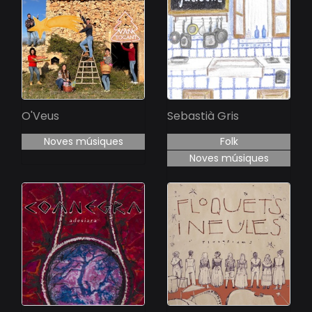
O'Veus
Sebastià Gris
Noves músiques
Folk
Noves músiques