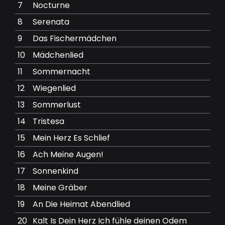
7
Nocturne
8
Serenata
9
Das Fischermädchen
10
Mädchenlied
11
Sommernacht
12
Wiegenlied
13
Sommerlust
14
Tristesa
15
Mein Herz Es Schlief
16
Ach Meine Augen!
17
Sonnenkind
18
Meine Gräber
19
An Die Heimat Abendlied
20
Kalt Is Dein Herz Ich fühle deinen Odem