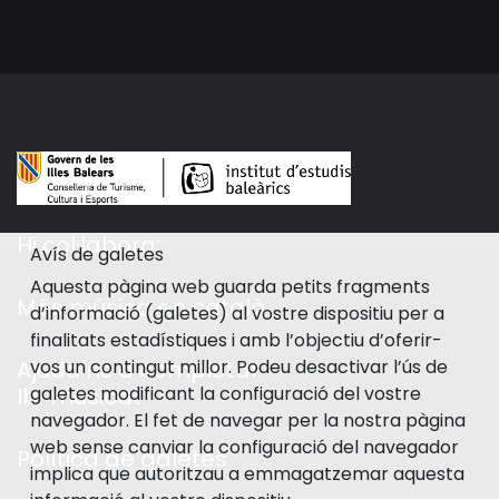
Hi col·labora:
Avís de galetes
Aquesta pàgina web guarda petits fragments
Més música en català
d’informació (galetes) al vostre dispositiu per a
finalitats estadístiques i amb l’objectiu d’oferir-
vos un contingut millor. Podeu desactivar l’ús de
Ajuda'ns a completar
galetes modificant la configuració del vostre
Ib-musicat
navegador. El fet de navegar per la nostra pàgina
web sense canviar la configuració del navegador
Política de galetes
implica que autoritzau a emmagatzemar aquesta