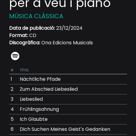
per a veu i piano
MÚSICA CLÀSSICA
Data de publicació:
23/12/2024
Format:
CD
Discogràfica:
Ona Edicions Musicals
#
TÍTOL
1
Nächtliche Pfade
2
Zum Abschied Liebeslied
3
Liebeslied
4
Frühlingsahnung
5
Ich Glaubte
6
Dich Suchen Meines Geist's Gedanken