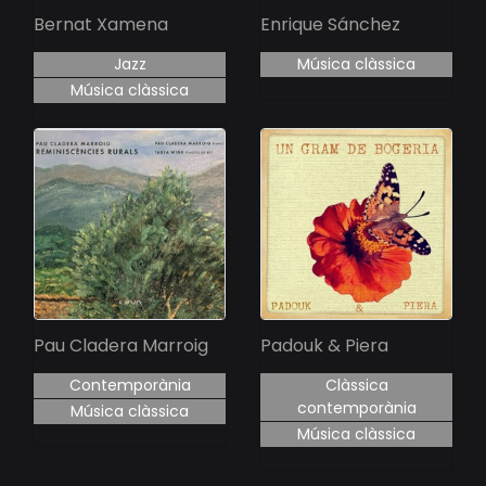
Bernat Xamena
Enrique Sánchez
Jazz
Música clàssica
Música clàssica
Pau Cladera Marroig
Padouk & Piera
Contemporània
Clàssica
contemporània
Música clàssica
Música clàssica