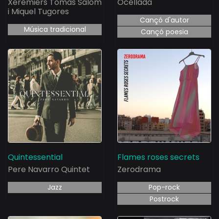
Xeremiers Tomàs Salom
Ocellada
i Miquel Tugores
Cançó d'autor
Música tradicional
Cançó poesia
Quintessential
Flames roses secrets
Pere Navarro Quintet
Zerodrama
Jazz
Pop-rock
Postrock