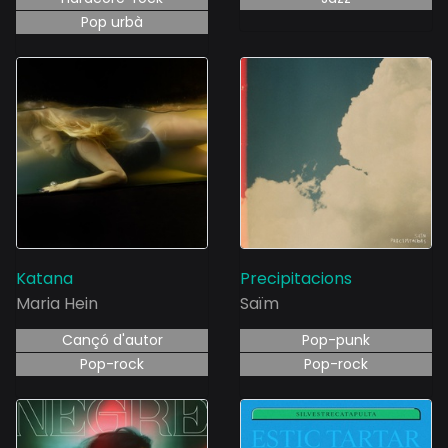
Pop urbà
Katana
Precipitacions
Maria Hein
Saïm
Cançó d'autor
Pop-punk
Pop-rock
Pop-rock