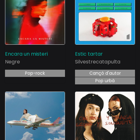
Encara un misteri
Estic tartar
Negre
Silvestrecatapulta
Pop-rock
Cançó d'autor
Pop urbà