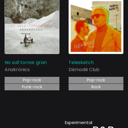
No vull tornar gran
Telesketch
Anakrònics
Démodé Club
Pop-rock
Pop-rock
Punk-rock
Rock
Experimental