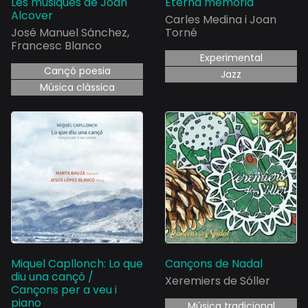
Les músiques de Joan
Eterna memòria
Alcover
Carles Medina i Joan
José Manuel Sánchez,
Torné
Francesc Blanco
Experimental
Cançó poesia
Jazz
Música clàssica
Miquel Capllonch: Lo que
Cançons de Nadal
diu una cançó /
Xeremiers de Sóller
Cançons per a veu i
piano
Música tradicional