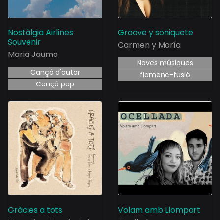
Nostàlgia Airlines
Groove y soniquete
Souvenir
Carmen y María
Maria Jaume
Noves músiques
Cançó d'autor
flamenc-fusió
Cançó pop
Gràcies a tots
Volam amb Llompart