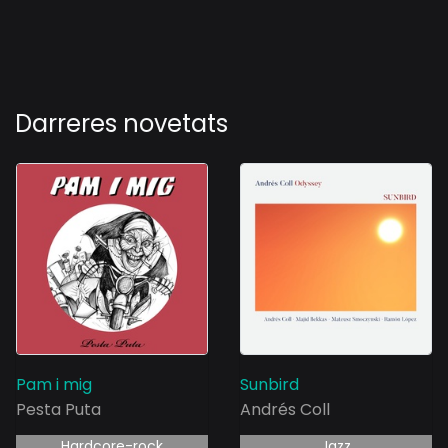
Darreres novetats
Pam i mig
Sunbird
Pesta Puta
Andrés Coll
Hardcore-rock
Jazz