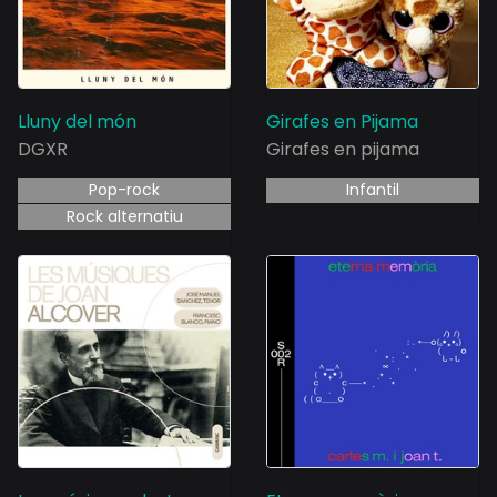
Lluny del món
Girafes en Pijama
DGXR
Girafes en pijama
Pop-rock
Infantil
Rock alternatiu