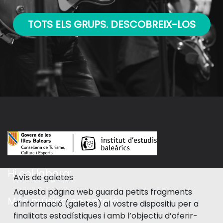
TOTS ELS GRUPS. DESCOBREIX-LOS
Hi col·labora:
Avís de galetes
Aquesta pàgina web guarda petits fragments
Més música en català
d’informació (galetes) al vostre dispositiu per a
finalitats estadístiques i amb l’objectiu d’oferir-