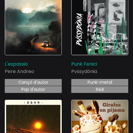
L'espassio
Punk Fenici
Pere Andreo
Pvssydònia
Cançó d'autor
Punk-metal
Pop d'autor
R&B