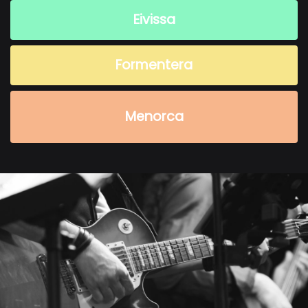
Eivissa
Formentera
Menorca