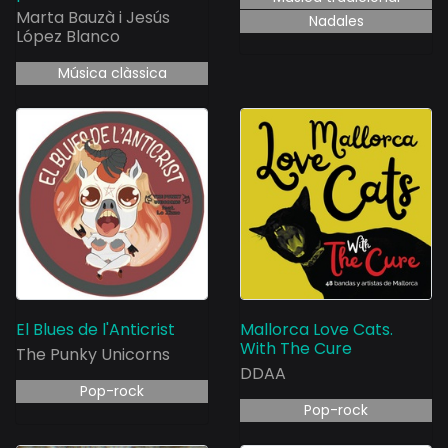
Marta Bauzà i Jesús
Nadales
López Blanco
Música clàssica
El Blues de l'Anticrist
Mallorca Love Cats.
With The Cure
The Punky Unicorns
DDAA
Pop-rock
Pop-rock